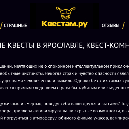
СТРАШНЫЕ
ОТЗЫВЫ
 КВЕСТЫ В ЯРОСЛАВЛЕ, КВЕСТ-КОМ
ений, мечтающих не о спокойном интеллектуальном приключен
рвобытные инстинкты. Некогда страх и чувство опасности явля
 существами человечество и выжило. Однако без этих самых с
ляются прямым следствием страха быть убитым или съеденным
ду жизнью и смертью, поведут себя ваши друзья и вы сами? То
рора, триллера активизируют ваши скрытые возможности, выя
вой погрузиться в атмосферу любимого фильма ужасов, вампирс