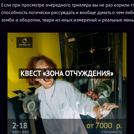
Если при просмотре очередного триллера вы не раз корили гл
способность логически рассуждать и вообще думать о чем-ли
зомби и оборотни, твари из иных измерений и реальные манья
КВЕСТ «ЗОНА ОТЧУЖДЕНИЯ»
2-18
от 7000 р.
человек
стоимость