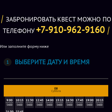
только на 30 минут, через 30 минут зону необходимо
покинуть, за доплату продлевать ее нельзя.
ЗАБРОНИРОВАТЬ КВЕСТ МОЖНО ПО
Аренда: если требуется комната отдыха на более
+7-910-962-9160
длительное время - можем предложить отдельную
ТЕЛЕФОНУ
комнату. Туда так же можно взять любые угощения. В
комнате будет Ваша личная приставка PS4. Там Вас никто
Или заполните форму ниже
не будет беспокоить. Комнату можно арендовать. Будний
день 2200 руб/час, Выходной 2800 руб/час.
Аттракцион Виртуальной Реальности "Есть два шлема
ВЫБЕРИТЕ ДАТУ И ВРЕМЯ
Виртуальной реальности Oculus Rift S. И много
популярных игр. Аренда: Будни: 200р - 10 мин Выходные:
300р - 10 мин"
08
Суббота
9:00
10:15
11:30
12:45
14:00
15:15
16:30
17:45
19:00
20:15
5400
5400
5400
5400
5400
5400
5400
5400
5400
5400
21:30
22:45