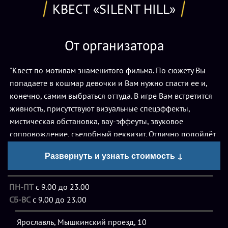
КВЕСТ «SILENT HILL»
От организатора
"Квест по мотивам знаменитого фильма. По сюжету Вы
попадаете в кошмар девочки и Вам нужно спасти ее и,
конечно, самим выбраться оттуда. В игре Вам встретится
живность, присутствуют визуальные спецэффекты,
мистическая обстановка, вау-эффеуты, звуковое
сопровождение, съедобный реквизит. Отлично подойдёт
тем, кто любит адреналин (жуткий квест, возрастное
Развернуть и узнать стоимость ↓
ограничение - с 12 лет!!!!) (Без актёров)"
Описание
ПН-ПТ
с 9.00 до 23.00
СБ-ВС
с 9.00 до 23.00
Проходить
квест «Silent Hill» в Ярославле
могут детские,
Ярославль, Мышкинский проезд, 10
взрослые, семейные и смешанные команды из 2-4