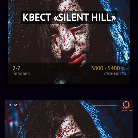
КВЕСТ «SILENT HILL»
2-7
3800 - 5400 р.
человек
стоимость
1
of
9