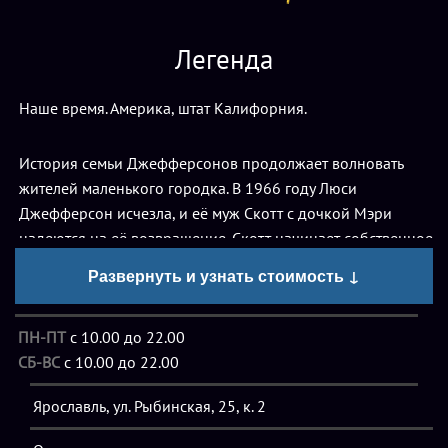
Легенда
Наше время. Америка, штат Калифорния.
История семьи Джефферсонов продолжает волновать
жителей маленького городка. В 1966 году Люси
Джефферсон исчезла, и её муж Скотт с дочкой Мэри
надеются на её возвращение. Скотт начинает собственное
расследование и вскрывает мрачные тайны прошлого
Развернуть и узнать стоимость ↓
Люси. Вскоре умирает Мэри, и Скотта обвиняют в её
смерти и в исчезновении жены. Не выдержав горя, он
ПН-ПТ
с 10.00 до 22.00
заканчивает жизнь самоубийством.
СБ-ВС
с 10.00 до 22.00
1966 год. Америка. Штат Калифорния.
Ярославль, ул. Рыбинская, 25, к. 2
После исчезновения Люси Джефферсон всплывает