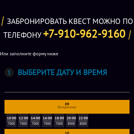
Возрастные ограничения: 16+ (12+ с доп актером).
ЗАБРОНИРОВАТЬ КВЕСТ МОЖНО ПО
Особенности
+7-910-962-9160
ТЕЛЕФОНУ
Для полного погружения в сюжет советуем посмотреть
трейлер к квесту.
Или заполните форму ниже
Квест соответствует ГОСТ
Что вас ждет:
ВЫБЕРИТЕ ДАТУ И ВРЕМЯ
Стандартно 3 актера (возможен сценарий на 4 актера
+1000р. к стоимости - по предварительному
согласованию).
Полное погружение.
09
Воскресенье
Антураж Америки 1960-ых.
Запахи, вкусы и спецэффекты.
10:00
12:00
14:00
16:00
18:00
20:00
22:00
Нелинейный сюжет, от ваших действий будет меняться
7000
7000
7000
7000
7000
8000
8000
исход событий.
10