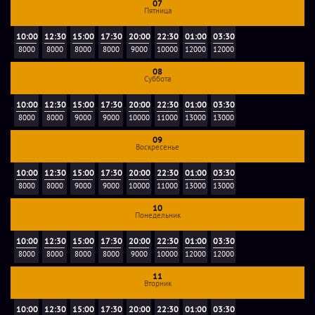
07
Во сколько прибыть на квест?
Пятница
10:00
12:30
15:00
17:30
20:00
22:30
01:00
03:30
Ровно в назначенное время. Заранее игроков никто не
8000
8000
8000
8000
9000
10000
12000
12000
встретит, комнаты ожидания перед игрой - нет.
08
Суббота
Особенности
10:00
12:30
15:00
17:30
20:00
22:30
01:00
03:30
8000
8000
9000
9000
10000
11000
13000
13000
09
Ранее квест назывался «Murder». В квесте отсутствует
Воскресенье
туалет, помещение квеста не отапливается, в зимнее
10:00
12:30
15:00
17:30
20:00
22:30
01:00
03:30
время рекомендуется прохождение квеста в верхней
8000
8000
9000
9000
10000
11000
13000
13000
одежде. Есть комната с камерами и диваном. Если кто-то
10
не хочет играть, но хочет посмотреть, то такая
Понедельник
возможность есть.
10:00
12:30
15:00
17:30
20:00
22:30
01:00
03:30
8000
8000
8000
8000
9000
10000
12000
12000
Описание
11
Вторник
Квест «Motel» в Ярославле
настолько жуткий и
10:00
12:30
15:00
17:30
20:00
22:30
01:00
03:30