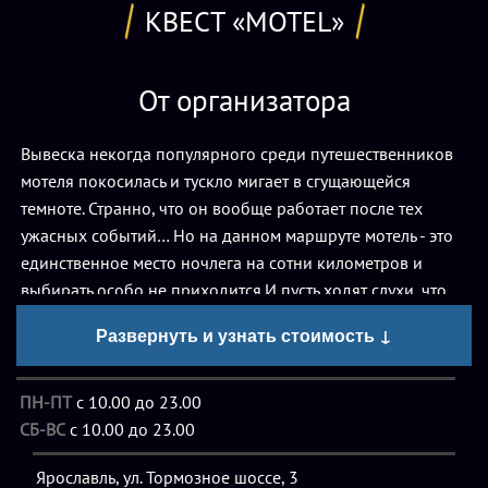
КВЕСТ «MOTEL»
От организатора
Вывеска некогда популярного среди путешественников
мотеля покосилась и тускло мигает в сгущающейся
темноте. Странно, что он вообще работает после тех
ужасных событий… Но на данном маршруте мотель - это
единственное место ночлега на сотни километров и
выбирать особо не приходится.И пусть ходят слухи, что
хозяин мотеля давно не в себе, а постояльцы по ночам
Развернуть и узнать стоимость ↓
слышат шаги невидимых ног по затертому полу и
содрогаются от леденящих душу потусторонних звуков...
И пусть внутреннее ощущение первобытного страха и
ПН-ПТ
с 10.00 до 23.00
безысходности от понимания происходящего гонит
СБ-ВС
с 10.00 до 23.00
отсюда прочь… Любопытство и желание раскрыть тайну
Ярославль, ул. Тормозное шоссе, 3
мотеля заставит вас забронировать здесь номер. Но будьте