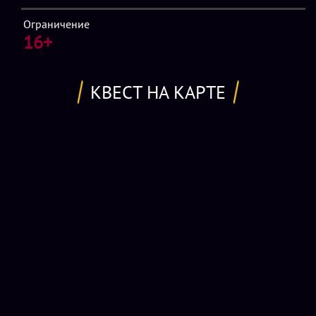
на чеку, ведь если хозяин захлопнет за вами дверь,
Ограничение
начнется охота. И вы вовсе не охотники...
16+
Возрастные ограничения
КВЕСТ НА КАРТЕ
Рекомендуем 16+, до 18 лет с разрешением от родителей
Стоимость
Стоимость квеста 8000-13000р 2-5 человек, каждый
следующий +1000р.
Продолжительность игры - 3 часа
По оплате и предоплате
Предоплата за квест обязательна в размере 2000р на
карту сбер. Предоплата должна быть не позднее чем за