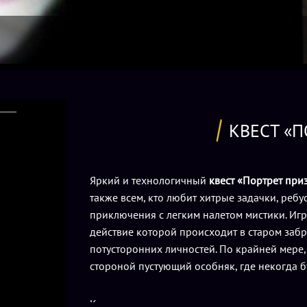
КВЕСТ «П
Яркий и технологичный
квест «Портрет при
также всем, кто любит хитрые задачки, реб
приключения с легким налетом мистики. Иг
действие которой происходит в старом за
потусторонних личностей. По крайней мере,
стороной пустующий особняк, где некогда б
Кстати, о веселых детях: главная задача п