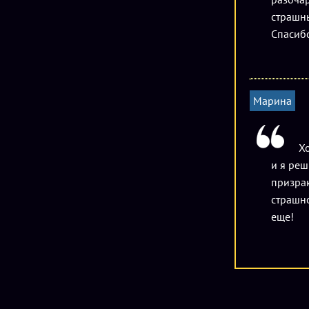
страшны
Спасиб
Марина
Хо
и я реш
призрак
страшно
еще!