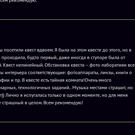
Всем рекомендую.
 посетили квест вдвоем. Я была на этом квесте до этого, но в
з проходила, будто первый, даже иногда в ступоре была от
. Квест нелинейный. Обстановка квеста – фото-лаборатияи все
ы интерьера соответствующие: фотоаппараты, линзы, книги о
фии и пр. В квесте есть тайная комната!Очень много
арных, технологичных заданий.. Музыка местами страшит, но
т)) Лично я испугалась только в одном моменте, но для меня
е страшный в целом. Всем рекомендую!