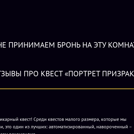
Программа на день рождения - 3 часа:
1-й ча
вода из кулера, сахар, микроволновка, укра
конкурсы с аниматором. Угощение необходим
программы: 6500 руб., далее доплата 500 ру
Е ПРИНИМАЕМ БРОНЬ НА ЭТУ КОМНА
ТЗЫВЫ ПРО КВЕСТ «ПОРТРЕТ ПРИЗРАК
икарный квест! Среди квестов малого размера, которые мы
и, это один из лучших: автоматизированный, навороченный –