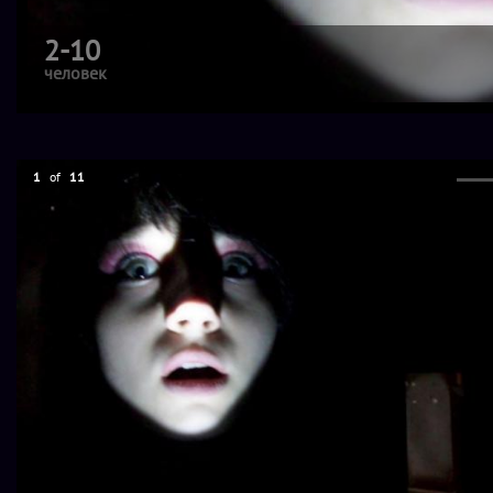
2-10
человек
1
of
11