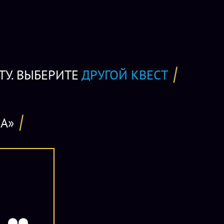
с - прохождение квеста; 2-й час - чаепитие (посуда, чайник,
шение зала), поздравление именинника; 3-й час - игры и
о взять с собой. Для команды до 6 игроков стоимость
б./чел. Максимум 10 игроков.
ТУ. ВЫБЕРИТЕ
ДРУГОЙ КВЕСТ
А»