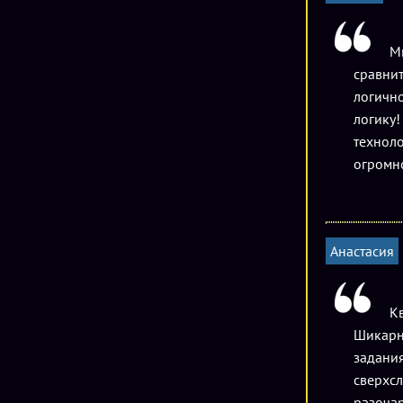
Мы
сравнит
логично
логику!
техноло
огромно
Анастасия
Кв
Шикарна
задания
сверхсл
разочар