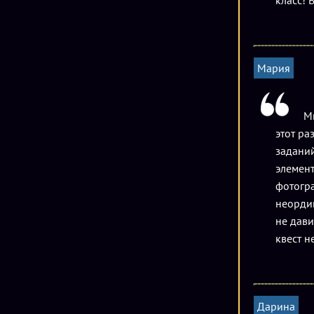
класс! 
Мария
Мы
этот ра
заданий
элемент
фотогра
неордин
не дави
квест н
Дарина