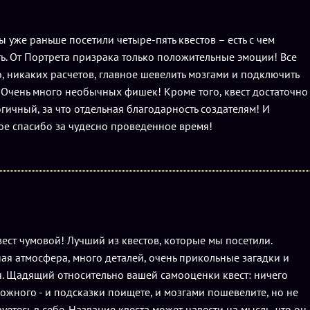
 уже раньше посетили четыре-пять квестов – есть с чем
ь. От Портрета призрака только положительные эмоции! Все
, никаких расчетов, главное шевелить мозгами и подключить
 Очень много необычных фишек! Кроме того, квест достаточно
гичный, за что отдельная благодарность создателям! И
е спасибо за чудесно проведенное время!
ест чумовой! Лучший из квестов, которые мы посетили.
я атмосфера, много деталей, очень прикольные загадки и
. Щадящий относительно вашей самооценки квест: ничего
ожного - и подсказки поищете, и мозгами пошевелите, но не
уетесь в себе. Название квеста может навести на мысль, что он