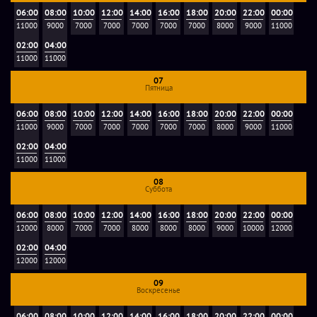
При бронировании квеста необходимо внести
06:00
08:00
10:00
12:00
14:00
16:00
18:00
20:00
22:00
00:00
предоплату в размере 2000 рублей.
11000
9000
7000
7000
7000
7000
7000
8000
9000
11000
02:00
04:00
Оплата наличными или переводом через Сбербанк-
11000
11000
Онлайн.
07
Пятница
Увлекательный квест от компании «Фобия» на
06:00
08:00
10:00
12:00
14:00
16:00
18:00
20:00
22:00
00:00
11000
9000
7000
7000
7000
7000
7000
8000
9000
11000
популярную и такую интересную шпионскую тему станет
02:00
04:00
незабываемым приключением, позволит отвлечься от
11000
11000
будней и зарядиться новыми, яркими эмоциями.
08
Суббота
Комната для чаепития
06:00
08:00
10:00
12:00
14:00
16:00
18:00
20:00
22:00
00:00
12000
8000
7000
7000
8000
8000
8000
9000
10000
12000
Стоимость - 1500 руб/час. Чайная комната на 14
02:00
04:00
посадочных мест, если дети и потесниться можно до 20-
12000
12000
ти детей усадить, но за отдельный столик. В стоимость
09
входит: большой стол, стулья (если много детей, отдельно
Воскресенье
маленький столик, диван и стулья), одноразовая посуда,
06:00
08:00
10:00
12:00
14:00
16:00
18:00
20:00
22:00
00:00