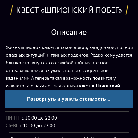
КВЕСТ «ШПИОНСКИЙ ПОБЕГ»
Описание
Жизнь шпионов кажется такой яркой, загадочной, полной
опасных ситуаций и тайных подвигов. Редко кому удается
близко столкнуться со службой тайных агентов,
отправляющихся в чужие страны с секретными
заданиями. А теперь такая возможность появится у
каждого, кто закажет для отдыха
квест «Шпионский
побег» в Ярославле
, организованный компанией
Развернуть и узнать стоимость ↓
«Фобия». Особенность этой игры – в оригинальном
сюжете, атмосфере опасности и таинственной, которая и
окутывает жизнь настоящих шпионов. Во время такого
ПН-ПТ
с 10.00 до 22.00
необычного развлечения нужно будет вжиться в роль
СБ-ВС
с 10.00 до 22.00
секретного агента, справиться со сложной ситуацией