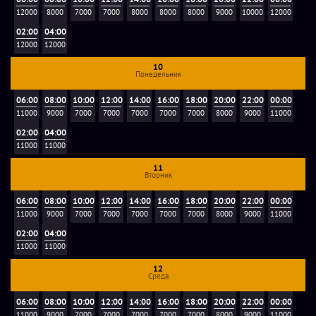
нож, кулер, чайник, чай, сахар, микроволновка (скатерти
12000
8000
7000
7000
8000
8000
8000
9000
10000
12000
нет!).
02:00
04:00
12000
12000
Фотографию после игры скидывают в вк группу.
10
Понедельник
Возможно видео прохождения квеста, стоимость 1700
рублей (около 10 видео с интересными моментами по 45
06:00
08:00
10:00
12:00
14:00
16:00
18:00
20:00
22:00
00:00
11000
9000
7000
7000
7000
7000
7000
8000
9000
11000
секунд-минуте). О желаемой услуге предупреждать перед
02:00
04:00
игрой!
11000
11000
11
Просмотр квеста, в который играют дети или друзья через
Вторник
камеры на большом мониторе в комнате отдыха - 1500
06:00
08:00
10:00
12:00
14:00
16:00
18:00
20:00
22:00
00:00
руб до 10 чел.
11000
9000
7000
7000
7000
7000
7000
8000
9000
11000
02:00
04:00
11000
11000
12
Среда
06:00
08:00
10:00
12:00
14:00
16:00
18:00
20:00
22:00
00:00
11000
9000
7000
7000
7000
7000
7000
8000
9000
11000